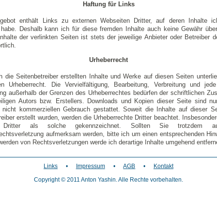
Haftung für Links
gebot enthält Links zu externen Webseiten Dritter, auf deren Inhalte ic
 habe. Deshalb kann ich für diese fremden Inhalte auch keine Gewähr üb
Inhalte der verlinkten Seiten ist stets der jeweilige Anbieter oder Betreiber d
tlich.
Urheberrecht
h die Seitenbetreiber erstellten Inhalte und Werke auf diesen Seiten unterl
n Urheberrecht. Die Vervielfältigung, Bearbeitung, Verbreitung und jed
ng außerhalb der Grenzen des Urheberrechtes bedürfen der schriftlichen Z
iligen Autors bzw. Erstellers. Downloads und Kopien dieser Seite sind nu
, nicht kommerziellen Gebrauch gestattet. Soweit die Inhalte auf dieser Se
eiber erstellt wurden, werden die Urheberrechte Dritter beachtet. Insbesonde
e Dritter als solche gekennzeichnet. Sollten Sie trotzdem a
echtsverletzung aufmerksam werden, bitte ich um einen entsprechenden Hin
erden von Rechtsverletzungen werde ich derartige Inhalte umgehend entfern
Links
•
Impressum
•
AGB
•
Kontakt
Copyright © 2011 Anton Yashin. Alle Rechte vorbehalten.