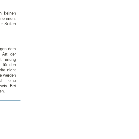
h keinen
ernehmen.
er Seiten
iegen dem
e Art der
ustimmung
r für den
ite nicht
re werden
uf eine
weis. Bei
en.