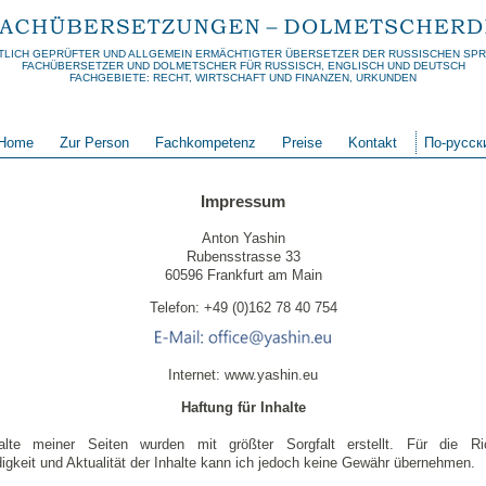
TLICH GEPRÜFTER UND ALLGEMEIN ERMÄCHTIGTER ÜBERSETZER DER RUSSISCHEN SP
FACHÜBERSETZER UND DOLMETSCHER FÜR RUSSISCH, ENGLISCH UND DEUTSCH
FACHGEBIETE: RECHT, WIRTSCHAFT UND FINANZEN, URKUNDEN
Home
Zur Person
Fachkompetenz
Preise
Kontakt
По-русск
Impressum
Anton Yashin
Rubensstrasse 33
60596 Frankfurt am Main
Telefon: +49 (0)162 78 40 754
Internet: www.yashin.eu
Haftung für Inhalte
alte meiner Seiten wurden mit größter Sorgfalt erstellt. Für die Rich
digkeit und Aktualität der Inhalte kann ich jedoch keine Gewähr übernehmen.