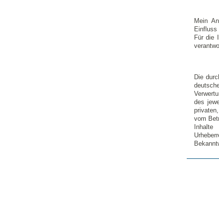
Mein An
Einfluss
Für die 
verantwor
Die durc
deutsche
Verwertu
des jewe
privaten
vom Betr
Inhalt
Urheberr
Bekanntw